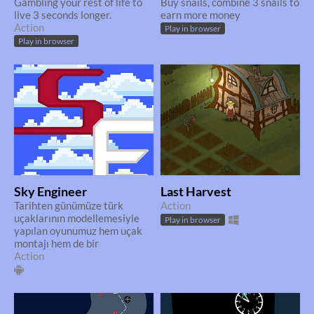
Gambling your rest of life to
Buy snails, combine 3 snails to
live 3 seconds longer.
earn more money
Action
Play in browser
Play in browser
Sky Engineer
Last Harvest
Tarihten günümüze türk
Action
uçaklarının modellemesiyle
Play in browser
yapılan oyunumuz hem uçak
montajı hem de bir
Action