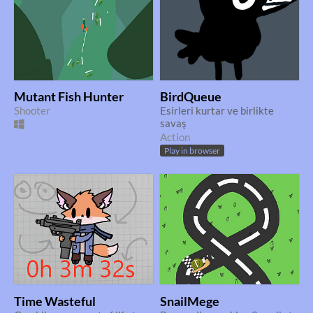
Mutant Fish Hunter
BirdQueue
Shooter
Esirleri kurtar ve birlikte
savaş
Action
Play in browser
Time Wasteful
SnailMege